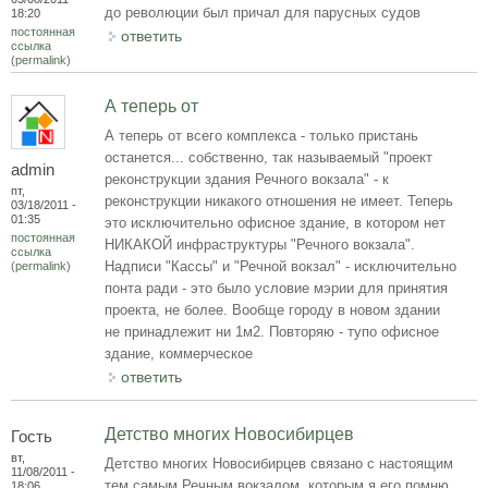
до революции был причал для парусных судов
18:20
постоянная
ответить
ссылка
(permalink)
А теперь от
А теперь от всего комплекса - только пристань
останется... собственно, так называемый "проект
admin
реконструкции здания Речного вокзала" - к
пт,
реконструкции никакого отношения не имеет. Теперь
03/18/2011 -
01:35
это исключительно офисное здание, в котором нет
постоянная
НИКАКОЙ инфраструктуры "Речного вокзала".
ссылка
Надписи "Кассы" и "Речной вокзал" - исключительно
(permalink)
понта ради - это было условие мэрии для принятия
проекта, не более. Вообще городу в новом здании
не принадлежит ни 1м2. Повторяю - тупо офисное
здание, коммерческое
ответить
Детство многих Новосибирцев
Гость
вт,
Детство многих Новосибирцев связано с настоящим
11/08/2011 -
тем самым Речным вокзалом, которым я его помню.
18:06