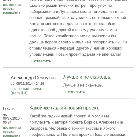
постоянная
Сколько романтических встреч, прогулок по
ссылка
набережной и в Лунапарке около того здания и на
(permalink)
речных трамвайчиках случилось не только со мной.
Как для множества дачников этот вокзал был
единственной дорогой к своему участку земли -
помню. Такое хозяйствование не выносили бы
дальше порога своего жилья - не позорились бы. Не
справляешься - передай другому, найми хороших
управленцев. Новый проект здания не впечатлил.
ответить
Лучше и не скажешь.
Александр Семчуков
сб, 08/16/2014 - 14:29
Лучше и не скажешь.
постоянная ссылка
ответить
(permalink)
Какой же гадкий новый проект.
Гость
чт,
Какой же гадкий новый проект. А могли бы
06/27/2013 -
пригласить и автора проекта Бориса Алексеевича
00:24
постоянная
Захарова. Человека с тонким вкусом и яркого
ссылка
профессионала. Нелепый проект. Пошлые вывески
(permalink)