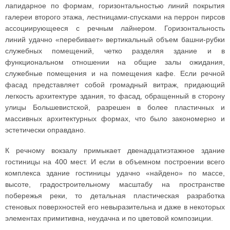
лапидарное по формам, горизонтальностью линий покрытия
галереи второго этажа, лестницами-спусками на перрон пирсов
ассоциирующееся с речным лайнером. Горизонтальность
линий удачно «перебивает» вертикальный объем башни-рубки
служебных помещений, четко разделяя здание и в
функциональном отношении на общие залы ожидания,
служебные помещения и на помещения кафе. Если речной
фасад представляет собой громадный витраж, придающий
легкость архитектуре здания, то фасад, обращенный в сторону
улицы Большевистской, разрешен в более пластичных и
массивных архитектурных формах, что было закономерно и
эстетически оправдано.
К речному вокзалу примыкает двенадцатиэтажное здание
гостиницы на 400 мест. И если в объемном построении всего
комплекса здание гостиницы удачно «найдено» по массе,
высоте, градостроительному масштабу на пространстве
побережья реки, то детальная пластическая разработка
стеновых поверхностей его невыразительна и даже в некоторых
элементах примитивна, неудачна и по цветовой композиции.