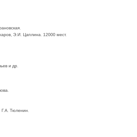
арановская.
харов, Э.И. Цаплина. 12000 мест.
ьев и др.
шова.
 Г.А. Тюленин.