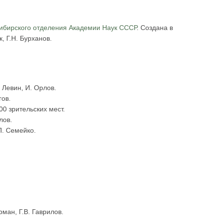
Сибирского отделения Академии Наук СССР
. Создана в
, Г.Н. Бурханов.
. Левин, И. Орлов.
гов.
00 зрительских мест.
лов.
П. Семейко.
рман, Г.В. Гаврилов.