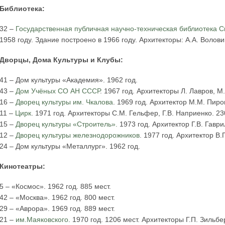
Библиотека:
32 –
Государственная публичная научно-техническая библиотека 
1958 году. Здание построено в 1966 году. Архитекторы: А.А. Воловик
Дворцы, Дома Культуры и Клубы:
41 – Дом культуры «Академия». 1962 год.
43 –
Дом Учёных СО АН СССР
. 1967 год. Архитекторы Л. Лавров, М
16 –
Дворец культуры им. Чкалова
. 1969 год. Архитектор М.М. Пиро
11 –
Цирк
. 1971 год. Архитекторы С.М. Гельфер, Г.В. Наприенко. 23
15 –
Дворец культуры «Строитель».
1973 год. Архитектор Г.В. Гаври
12 –
Дворец культуры железнодорожников
. 1977 год. Архитектор В.
24 – Дом культуры «Металлург». 1962 год.
Кинотеатры:
5 – «Космос». 1962 год. 885 мест.
42 – «Москва». 1962 год. 800 мест.
29 – «Аврора». 1969 год. 889 мест.
21 –
им.Маяковского
. 1970 год. 1206 мест. Архитекторы Г.П. Зильбе