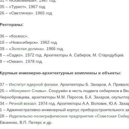
31 – «Юбилейный». 1967 год.
35 – «Турист». 1967 год.
26 – «Светлячок». 1965 год.
Рестораны:
36 – «Космос».
18 – «Новосибирск». 1962 год.
39 – «
Золотая долина
». 1966 год.
8 – «Садко». 1972 год. Архитекторы А. Сабиров, М. Стародубцев.
9 – «Океан». 1978 год.
Крупные инженерно-архитектурные комплексы и объекты:
37 –
Институт ядерной физики
. Архитекторы Б. Захаров, А. Привало
25 – «
Монумент Славы
». Сооружён в честь подвига сибиряков в В
Чернобровцева, архитекторы М.М. Пирогов, Б.А. Захаров, скульпто
34 –
Речной вокзал
. 1974 год. Архитекторы А.А. Воловик, Ю.А. Заха
1 – Административно-инженерный корпус приборостроительного зав
28 –
Издательско-полиграфическое предприятие «Советская Сиби
Евсеенко, В.П. Петерс и др.