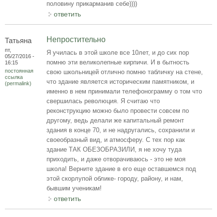
половину прикарманив себе))))
ответить
Непростительно
Татьяна
пт,
Я училась в этой школе все 10лет, и до сих пор
05/27/2016 -
помню эти великолепные кирпичи. И в бытность
16:15
постоянная
свою школьницей отлично помню табличку на стене,
ссылка
что здание является историческим памятником, и
(permalink)
именно в нем принимали телефонограмму о том что
свершилась революция. Я считаю что
реконструкцию можно было провести совсем по
другому, ведь делали же капитальный ремонт
здания в конце 70, и не надругались, сохранили и
своеобразный вид, и атмосферу. С тех пор как
здание ТАК ОБЕЗОБРАЗИЛИ, я не хочу туда
приходить, и даже отворачиваюсь - это не моя
школа! Верните здание в его еще оставшемся под
этой скорлупой облике- городу, району, и нам,
бывшим ученикам!
ответить