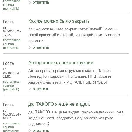
постоянная
ответить
ссылка
(permalink)
Как же можно было закрыть
Гость
пт,
Как же можно было закрыть этот "живой" камень,
07/20/2012 -
такой красивый и старый, хранящий память своего
12:25
постоянная
времени!
ссылка
ответить
(permalink)
Автор проекта реконструкции
Гость
сб,
Автор проекта реконструкции школы - Власов
01/19/2013 -
Леонид Геннадьевич. Начальник НПЦ Южанин
11:52
постоянная
Андрей Эмильевич - МОРАЛЬНЫЕ УРОДЫ
ссылка
ответить
(permalink)
да, ТАКОГО я ещё не видел.
Гость
вс,
да, ТАКОГО я ещё не видел. ладно начальники, они
08/03/2014 -
за деньги мать продадут, но у работяг как рука
01:07
постоянная
поднялась?
ссылка
ответить
(permalink)