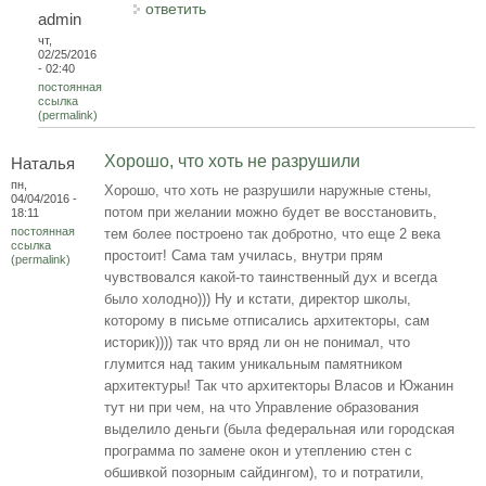
ответить
admin
чт,
02/25/2016
- 02:40
постоянная
ссылка
(permalink)
Хорошо, что хоть не разрушили
Наталья
пн,
Хорошо, что хоть не разрушили наружные стены,
04/04/2016 -
потом при желании можно будет ве восстановить,
18:11
постоянная
тем более построено так добротно, что еще 2 века
ссылка
простоит! Сама там училась, внутри прям
(permalink)
чувствовался какой-то таинственный дух и всегда
было холодно))) Ну и кстати, директор школы,
которому в письме отписались архитекторы, сам
историк)))) так что вряд ли он не понимал, что
глумится над таким уникальным памятником
архитектуры! Так что архитекторы Власов и Южанин
тут ни при чем, на что Управление образования
выделило деньги (была федеральная или городская
программа по замене окон и утеплению стен с
обшивкой позорным сайдингом), то и потратили,