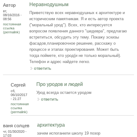
Неравнодушным
Автор
вт,
Приветствую всех неравнодушных к архитектуре и
08/16/2016 -
историческим памятникам. Я и есть автор проекта
08:56
постоянная
("моральный урод"). Всех, кто интересуется
ссылка
вопросом появления данного "шедевра", предлагаю
(permalink)
встретиться, обсудить эту тему. Покажу эскизы
фасадов,планировочное решение, расскажу о
процессе и этапах проектирования. Может быть
тогда поймете, кто урод(и не только моральный).
Телефон и адрес найдете легко.
ответить
Про уродов и людей
Сергей
сб,
Урод всегда остается уродом
06/10/2017
ответить
- 21:27
постоянная
ссылка
(permalink)
архитектура
ваня солцев
чт, 01/30/2020 -
зачем испоганили школу 19 позор
17:03