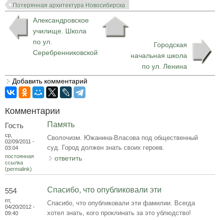
Потерянная архитектура Новосибирска
Александровское
училище. Школа
по ул.
Городская
Серебренниковской
начальная школа
по ул. Ленина
Добавить комментарий
Комментарии
Память
Гость
ср,
Сволочизм. Южанина-Власова под общественный
02/09/2011 -
суд. Город должен знать своих героев.
03:04
постоянная
ответить
ссылка
(permalink)
Спасибо, что опубликовали эти
554
пт,
Спасибо, что опубликовали эти фамилии. Всегда
04/20/2012 -
хотел знать, кого проклинать за это ублюдство!
09:40