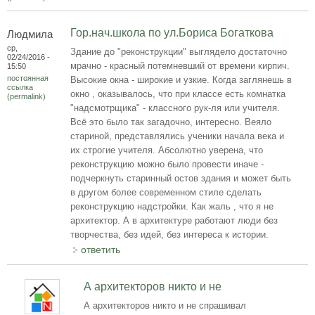
Гор.нач.школа по ул.Бориса Богаткова
Людмила
ср,
Здание до "реконструкции" выглядело достаточно
02/24/2016 -
мрачно - красный потемневший от времени кирпич.
15:50
постоянная
Высокие окна - широкие и узкие. Когда заглянешь в
ссылка
окно , оказывалось, что при классе есть комнатка
(permalink)
"надсмотрщика" - классного рук-ля или учителя.
Всё это было так загадочно, интересно. Веяло
стариной, представлялись ученики начала века и
их строгие учителя. Абсолютно уверена, что
реконструкцию можно было провести иначе -
подчеркнуть старинный остов здания и может быть
в другом более современном стиле сделать
реконструкцию надстройки. Как жаль , что я не
архитектор. А в архитектуре работают люди без
творчества, без идей, без интереса к истории.
ответить
А архитекторов никто и не
А архитекторов никто и не спрашивал