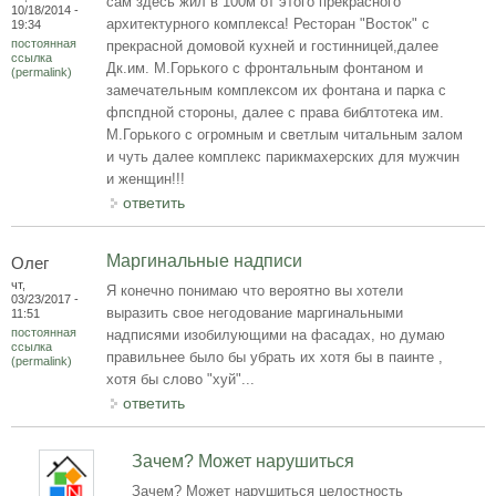
сам здесь жил в 100м от этого прекрасного
10/18/2014 -
архитектурного комплекса! Ресторан "Восток" с
19:34
постоянная
прекрасной домовой кухней и гостинницей,далее
ссылка
Дк.им. М.Горького с фронтальным фонтаном и
(permalink)
замечательным комплексом их фонтана и парка с
фпспдной стороны, далее с права библтотека им.
М.Горького с огромным и светлым читальным залом
и чуть далее комплекс парикмахерских для мужчин
и женщин!!!
ответить
Маргинальные надписи
Олег
чт,
Я конечно понимаю что вероятно вы хотели
03/23/2017 -
выразить свое негодование маргинальными
11:51
постоянная
надписями изобилующими на фасадах, но думаю
ссылка
правильнее было бы убрать их хотя бы в паинте ,
(permalink)
хотя бы слово "хуй"...
ответить
Зачем? Может нарушиться
Зачем? Может нарушиться целостность