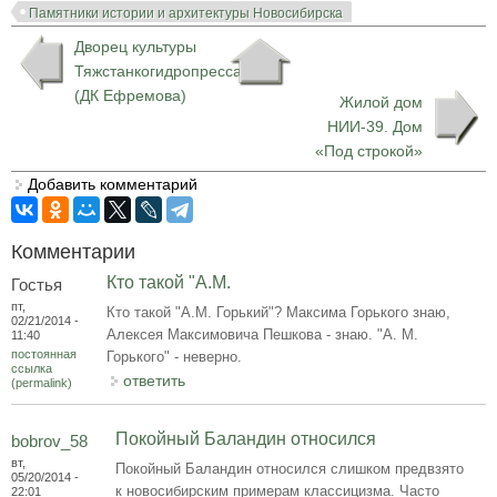
Памятники истории и архитектуры Новосибирска
Дворец культуры
Тяжстанкогидропресса
(ДК Ефремова)
Жилой дом
НИИ-39. Дом
«Под строкой»
Добавить комментарий
Комментарии
Кто такой "А.М.
Гостья
пт,
Кто такой "А.М. Горький"? Максима Горького знаю,
02/21/2014 -
Алексея Максимовича Пешкова - знаю. "А. М.
11:40
постоянная
Горького" - неверно.
ссылка
ответить
(permalink)
Покойный Баландин относился
bobrov_58
вт,
Покойный Баландин относился слишком предвзято
05/20/2014 -
к новосибирским примерам классицизма. Часто
22:01