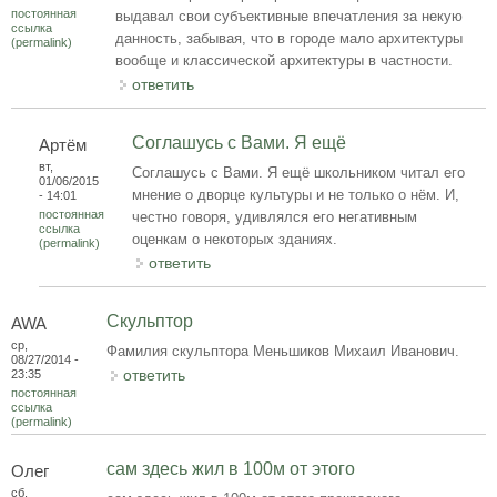
постоянная
выдавал свои субъективные впечатления за некую
ссылка
данность, забывая, что в городе мало архитектуры
(permalink)
вообще и классической архитектуры в частности.
ответить
Соглашусь с Вами. Я ещё
Артём
вт,
Соглашусь с Вами. Я ещё школьником читал его
01/06/2015
мнение о дворце культуры и не только о нём. И,
- 14:01
постоянная
честно говоря, удивлялся его негативным
ссылка
оценкам о некоторых зданиях.
(permalink)
ответить
Скульптор
AWA
ср,
Фамилия скульптора Меньшиков Михаил Иванович.
08/27/2014 -
ответить
23:35
постоянная
ссылка
(permalink)
сам здесь жил в 100м от этого
Олег
сб,