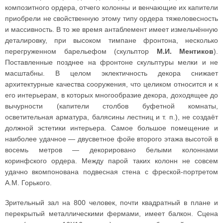
композитного ордера, отчего колонны и венчающие их капители
приобрели не свойственную этому типу ордера тяжеловесность
и массивность. В то же время антаблемент имеет измельчённую
деталировку, при высоком тимпане фронтона, несколько
перегруженном барельефом (скульптор
М.И. Ментиков
).
Поставленные позднее на фронтоне скульптуры мелки и не
масштабны. В целом эклектичность декора снижает
архитектурные качества сооружения, что целиком относится и к
его интерьерам, в которых многообразие декора, доходящее до
вычурности (капители столбов буфетной комнаты,
осветительная арматура, балясины лестниц и т. п.), не создаёт
должной эстетики интерьера. Самое большое помещение и
наиболее удачное — двусветное фойе второго этажа высотой в
восемь метров — декорировано белыми колоннами
коринфского ордера. Между парой таких колонн не совсем
удачно вкомпонована подвесная стена с фреской-портретом
А.М. Горького.
Зрительный зал на 800 человек, почти квадратный в плане и
перекрытый металлическими фермами, имеет балкон. Сцена