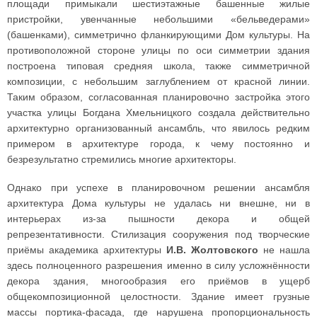
площади примыкали шестиэтажные башенные жилые
пристройки, увенчанные небольшими «бельведерами»
(башенками), симметрично фланкирующими Дом культуры. На
противоположной стороне улицы по оси симметрии здания
построена типовая средняя школа, также симметричной
композиции, с небольшим заглублением от красной линии.
Таким образом, согласованная планировочно застройка этого
участка улицы Богдана Хмельницкого создала действительно
архитектурно организованный ансамбль, что явилось редким
примером в архитектуре города, к чему постоянно и
безрезультатно стремились многие архитекторы.
Однако при успехе в планировочном решении ансамбля
архитектура Дома культуры не удалась ни внешне, ни в
интерьерах из-за пышности декора и общей
репрезентативности. Стилизация сооружения под творческие
приёмы академика архитектуры
И.В. Жолтовского
не нашла
здесь полноценного разрешения именно в силу усложнённости
декора здания, многообразия его приёмов в ущерб
общекомпозиционной целостности. Здание имеет грузные
массы портика-фасада, где нарушена пропорциональность