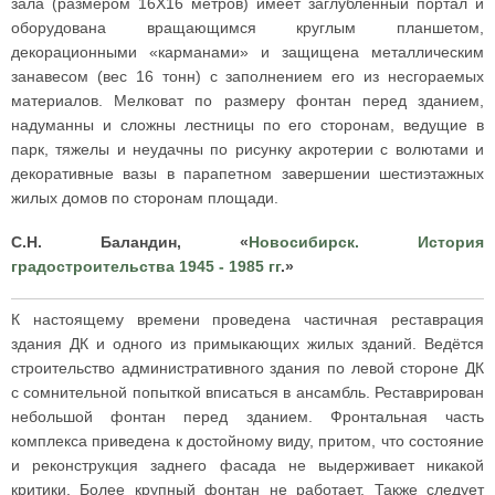
зала (размером 16X16 метров) имеет заглубленный портал и
оборудована вращающимся круглым планшетом,
декорационными «карманами» и защищена металлическим
занавесом (вес 16 тонн) с заполнением его из несгораемых
материалов. Мелковат по размеру фонтан перед зданием,
надуманны и сложны лестницы по его сторонам, ведущие в
парк, тяжелы и неудачны по рисунку акротерии с волютами и
декоративные вазы в парапетном завершении шестиэтажных
жилых домов по сторонам площади.
С.Н. Баландин, «
Новосибирск. История
градостроительства 1945 - 1985 гг
.»
К настоящему времени проведена частичная реставрация
здания ДК и одного из примыкающих жилых зданий. Ведётся
строительство административного здания по левой стороне ДК
с сомнительной попыткой вписаться в ансамбль. Реставрирован
небольшой фонтан перед зданием. Фронтальная часть
комплекса приведена к достойному виду, притом, что состояние
и реконструкция заднего фасада не выдерживает никакой
критики. Более крупный фонтан не работает. Также следует