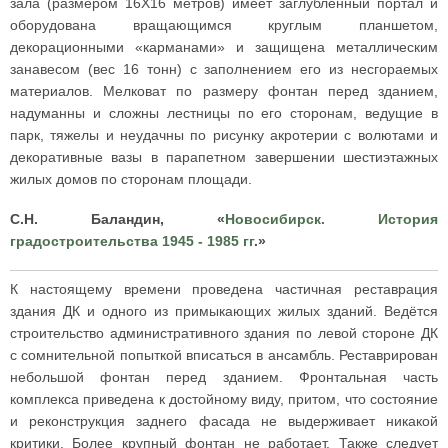
зала (размером 16X16 метров) имеет заглубленный портал и
оборудована вращающимся круглым планшетом,
декорационными «карманами» и защищена металлическим
занавесом (вес 16 тонн) с заполнением его из несгораемых
материалов. Мелковат по размеру фонтан перед зданием,
надуманны и сложны лестницы по его сторонам, ведущие в
парк, тяжелы и неудачны по рисунку акротерии с волютами и
декоративные вазы в парапетном завершении шестиэтажных
жилых домов по сторонам площади.
С.Н. Баландин, «
Новосибирск. История
градостроительства 1945 - 1985 гг
.»
К настоящему времени проведена частичная реставрация
здания ДК и одного из примыкающих жилых зданий. Ведётся
строительство административного здания по левой стороне ДК
с сомнительной попыткой вписаться в ансамбль. Реставрирован
небольшой фонтан перед зданием. Фронтальная часть
комплекса приведена к достойному виду, притом, что состояние
и реконструкция заднего фасада не выдерживает никакой
критики. Более крупный фонтан не работает. Также следует