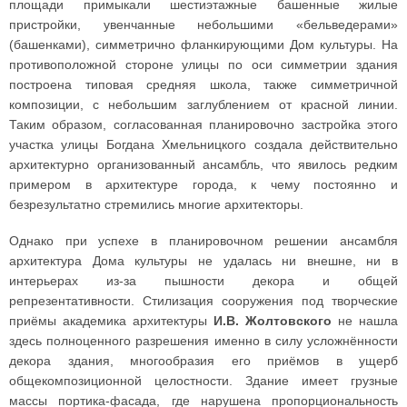
площади примыкали шестиэтажные башенные жилые
пристройки, увенчанные небольшими «бельведерами»
(башенками), симметрично фланкирующими Дом культуры. На
противоположной стороне улицы по оси симметрии здания
построена типовая средняя школа, также симметричной
композиции, с небольшим заглублением от красной линии.
Таким образом, согласованная планировочно застройка этого
участка улицы Богдана Хмельницкого создала действительно
архитектурно организованный ансамбль, что явилось редким
примером в архитектуре города, к чему постоянно и
безрезультатно стремились многие архитекторы.
Однако при успехе в планировочном решении ансамбля
архитектура Дома культуры не удалась ни внешне, ни в
интерьерах из-за пышности декора и общей
репрезентативности. Стилизация сооружения под творческие
приёмы академика архитектуры
И.В. Жолтовского
не нашла
здесь полноценного разрешения именно в силу усложнённости
декора здания, многообразия его приёмов в ущерб
общекомпозиционной целостности. Здание имеет грузные
массы портика-фасада, где нарушена пропорциональность