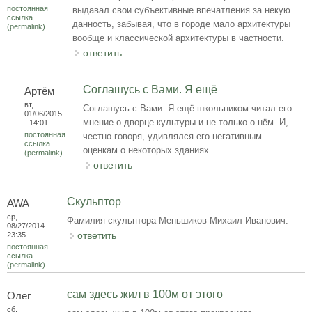
постоянная
выдавал свои субъективные впечатления за некую
ссылка
данность, забывая, что в городе мало архитектуры
(permalink)
вообще и классической архитектуры в частности.
ответить
Соглашусь с Вами. Я ещё
Артём
вт,
Соглашусь с Вами. Я ещё школьником читал его
01/06/2015
мнение о дворце культуры и не только о нём. И,
- 14:01
постоянная
честно говоря, удивлялся его негативным
ссылка
оценкам о некоторых зданиях.
(permalink)
ответить
Скульптор
AWA
ср,
Фамилия скульптора Меньшиков Михаил Иванович.
08/27/2014 -
ответить
23:35
постоянная
ссылка
(permalink)
сам здесь жил в 100м от этого
Олег
сб,