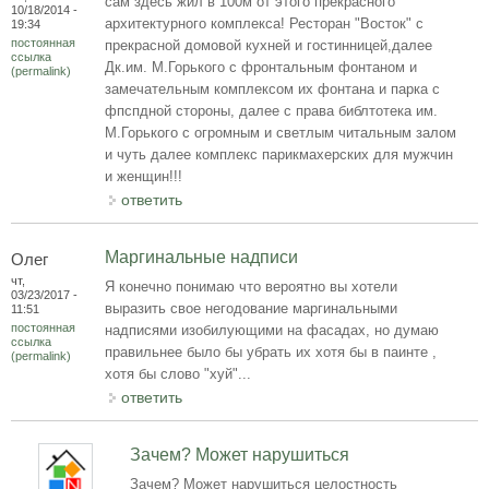
сам здесь жил в 100м от этого прекрасного
10/18/2014 -
архитектурного комплекса! Ресторан "Восток" с
19:34
постоянная
прекрасной домовой кухней и гостинницей,далее
ссылка
Дк.им. М.Горького с фронтальным фонтаном и
(permalink)
замечательным комплексом их фонтана и парка с
фпспдной стороны, далее с права библтотека им.
М.Горького с огромным и светлым читальным залом
и чуть далее комплекс парикмахерских для мужчин
и женщин!!!
ответить
Маргинальные надписи
Олег
чт,
Я конечно понимаю что вероятно вы хотели
03/23/2017 -
выразить свое негодование маргинальными
11:51
постоянная
надписями изобилующими на фасадах, но думаю
ссылка
правильнее было бы убрать их хотя бы в паинте ,
(permalink)
хотя бы слово "хуй"...
ответить
Зачем? Может нарушиться
Зачем? Может нарушиться целостность