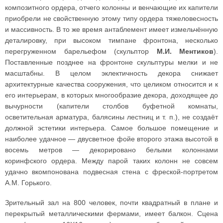
композитного ордера, отчего колонны и венчающие их капители
приобрели не свойственную этому типу ордера тяжеловесность
и массивность. В то же время антаблемент имеет измельчённую
деталировку, при высоком тимпане фронтона, несколько
перегруженном барельефом (скульптор
М.И. Ментиков
).
Поставленные позднее на фронтоне скульптуры мелки и не
масштабны. В целом эклектичность декора снижает
архитектурные качества сооружения, что целиком относится и к
его интерьерам, в которых многообразие декора, доходящее до
вычурности (капители столбов буфетной комнаты,
осветительная арматура, балясины лестниц и т. п.), не создаёт
должной эстетики интерьера. Самое большое помещение и
наиболее удачное — двусветное фойе второго этажа высотой в
восемь метров — декорировано белыми колоннами
коринфского ордера. Между парой таких колонн не совсем
удачно вкомпонована подвесная стена с фреской-портретом
А.М. Горького.
Зрительный зал на 800 человек, почти квадратный в плане и
перекрытый металлическими фермами, имеет балкон. Сцена