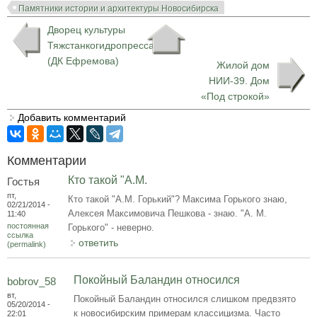
Памятники истории и архитектуры Новосибирска
Дворец культуры
Тяжстанкогидропресса
(ДК Ефремова)
Жилой дом
НИИ-39. Дом
«Под строкой»
Добавить комментарий
Комментарии
Кто такой "А.М.
Гостья
пт,
Кто такой "А.М. Горький"? Максима Горького знаю,
02/21/2014 -
Алексея Максимовича Пешкова - знаю. "А. М.
11:40
постоянная
Горького" - неверно.
ссылка
ответить
(permalink)
Покойный Баландин относился
bobrov_58
вт,
Покойный Баландин относился слишком предвзято
05/20/2014 -
к новосибирским примерам классицизма. Часто
22:01