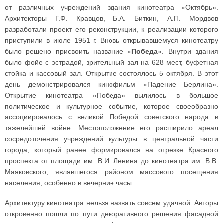
от различных учреждений здания кинотеатра «Октябрь».
Архитекторы Г.Ф. Кравцов, Б.А. Биткин, А.П. Мордвов
разработали проект его реконструкции, к реализации которого
приступили в июле 1951 г. Вновь открывавшемуся кинотеатру
было решено присвоить название «
Победа
». Внутри здания
было фойе с эстрадой, зрительный зал на 628 мест, буфетная
стойка и кассовый зал. Открытие состоялось 5 октября. В этот
день демонстрировался кинофильм «Падение Берлина».
Открытие кинотеатра «Победа» вылилось в большое
политическое и культурное событие, которое своеобразно
ассоциировалось с великой Победой советского народа в
тяжелейшей войне. Местоположение его расширило ареал
сосредоточения учреждений культуры в центральной части
города, который ранее формировался на отрезке Красного
проспекта от площади им. В.И. Ленина до кинотеатра им. В.В.
Маяковского, являвшегося районом массового посещения
населения, особенно в вечерние часы.
Архитектуру кинотеатра нельзя назвать совсем удачной. Авторы
откровенно пошли по пути декоративного решения фасадной