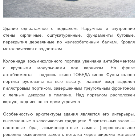
Здание одноэтажное с подвалом. Наружные и внутренние
стены кирпичные, оштукатуренные, фундаменты бутовые,
перекрытия деревянные по железобетонным балкам. Кровля
металлическая с водостоком.
Колоннада восьмиколонного портика увенчана антаблементом
с крупными модульонами под карнизом. На фризе
антаблемента — надпись: «кино ПОБЕДА кино». Фусты колонн
портика рустованы на всю высоту. Главный вход выделен
пилястровым портиком, завершенным треугольным фронтоном
с лепным декором в тимпане. Над порталом расположен
картуш, надпись на котором утрачена.
Особенностью архитектуры здания являются его интерьеры,
выполненные в классических традициях. В зрительных залах —
настенные бра, люминесцентные лампы (первоначальное
решение освещения залов с потолка через широкие матовые