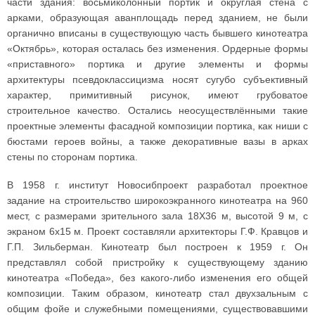
части здания: восьмиколонный портик и округлая стена с
арками, образующая аванплощадь перед зданием, не были
органично вписаны в существующую часть бывшего кинотеатра
«Октябрь», которая осталась без изменения. Ордерные формы
«приставного» портика и другие элементы и формы
архитектуры псевдоклассицизма носят сугубо субъективный
характер, примитивный рисунок, имеют грубоватое
строительное качество. Остались неосуществлёнными такие
проектные элементы фасадной композиции портика, как ниши с
бюстами героев войны, а также декоративные вазы в арках
стены по сторонам портика.
В 1958 г. институт Новосибпроект разработал проектное
задание на строительство широкоэкранного кинотеатра на 960
мест, с размерами зрительного зала 18X36 м, высотой 9 м, с
экраном 6x15 м. Проект составляли архитекторы Г.Ф. Кравцов и
Г.П. Зильберман. Кинотеатр был построен к 1959 г. Он
представлял собой пристройку к существующему зданию
кинотеатра «Победа», без какого-либо изменения его общей
композиции. Таким образом, кинотеатр стал двухзальным с
общим фойе и служебными помещениями, существовавшими