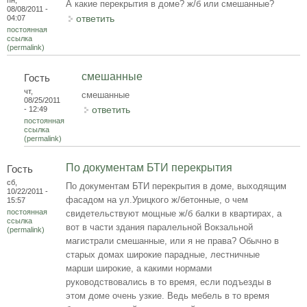
А какие перекрытия в доме? ж/б или смешанные?
08/08/2011 -
ответить
04:07
постоянная
ссылка
(permalink)
смешанные
Гость
чт,
смешанные
08/25/2011
ответить
- 12:49
постоянная
ссылка
(permalink)
По документам БТИ перекрытия
Гость
сб,
По документам БТИ перекрытия в доме, выходящим
10/22/2011 -
фасадом на ул.Урицкого ж/бетонные, о чем
15:57
постоянная
свидетельствуют мощные ж/б балки в квартирах, а
ссылка
вот в части здания паралельной Вокзальной
(permalink)
магистрали смешанные, или я не права? Обычно в
старых домах широкие парадные, лестничные
марши широкие, а какими нормами
руководствовались в то время, если подъезды в
этом доме очень узкие. Ведь мебель в то время