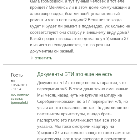
была громоздкой, а тут тучный человек и тот еле
пройдет? Менялись ли в этом доме коммуникации и
электропроводка, был ли вообще капитальный
ремонт и что в него входило? Если нет то когда
будет и будет ли ремонт в подъездах, уж больно не
соответствуют они статусу и внешнему виду дома?
Какой процент износа этого дома по ул.Урицкого 37
и из чего он складывается, т.к. по разным
документам он разный.
ответить
Документы БТИ это еще не есть
Гость
пн,
Документы БТИ это еще не есть гарантия, что
10/24/2011
перекрытия ж/б. В этом дома точно смешанные.
- 11:54
постоянная
Мы месяц назад чуть не купили квартиру на
ссылка
Серебренниковской, по БТИ перекрытия ж/б, но
(permalink)
увы и ах,это оказалось не так. Тк дом является
памятником архитектуры, и надо брать
паспорт,что это памятник,вот там все это и
указано. Мы тоже смотрели квартиру на
Урицкого 37 и насколько знаю,это тоже памятник
архитектуры, вот в том паспорте и посмотрите