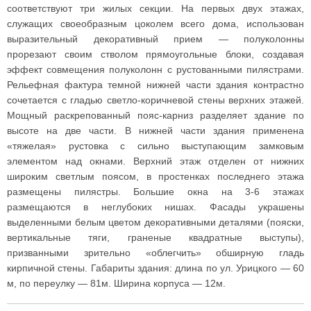
соответствуют три жилых секции. На первых двух этажах,
служащих своеобразным цоколем всего дома, использован
выразительный декоративный прием — полуколонны
прорезают своим стволом прямоугольные блоки, создавая
эффект совмещения полуколонн с рустованными пилястрами.
Рельефная фактура темной нижней части здания контрастно
сочетается с гладью светло-коричневой стены верхних этажей.
Мощный раскрепованный пояс-карниз разделяет здание по
высоте на две части. В нижней части здания применена
«тяжелая» рустовка с сильно выступающим замковым
элементом над окнами. Верхний этаж отделен от нижних
широким светлым поясом, в простенках последнего этажа
размещены пилястры. Большие окна на 3-6 этажах
размещаются в неглубоких нишах. Фасады украшены
выделенными белым цветом декоративными деталями (пояски,
вертикальные тяги, граненые квадратные выступы),
призванными зрительно «облегчить» обширную гладь
кирпичной стены. Габариты здания: длина по ул. Урицкого — 60
м, по переулку — 81м. Ширина корпуса — 12м.