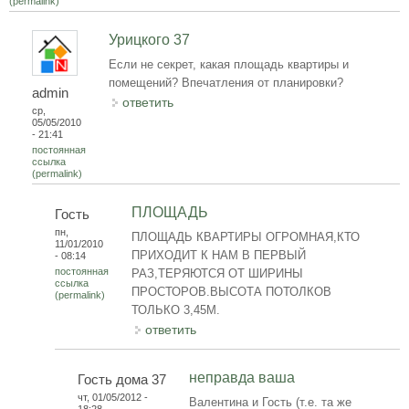
(permalink)
Урицкого 37
Если не секрет, какая площадь квартиры и
помещений? Впечатления от планировки?
admin
ответить
ср,
05/05/2010
- 21:41
постоянная
ссылка
(permalink)
ПЛОЩАДЬ
Гость
пн,
ПЛОЩАДЬ КВАРТИРЫ ОГРОМНАЯ,КТО
11/01/2010
ПРИХОДИТ К НАМ В ПЕРВЫЙ
- 08:14
постоянная
РАЗ,ТЕРЯЮТСЯ ОТ ШИРИНЫ
ссылка
ПРОСТОРОВ.ВЫСОТА ПОТОЛКОВ
(permalink)
ТОЛЬКО 3,45М.
ответить
неправда ваша
Гость дома 37
чт, 01/05/2012 -
Валентина и Гость (т.е. та же
18:28