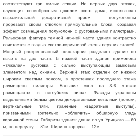
соответствуют три жилых секции. На первых двух этажах,
служащих своеобразным цоколем всего дома, использован
выразительный декоративный прием — полуколонны
прорезают своим стволом прямоугольные блоки, создавая
эффект совмещения полуколонн с рустованными пилястрами.
Рельефная фактура темной нижней части здания контрастно
сочетается с гладью светло-коричневой стены верхних этажей.
Мощный раскрепованный пояс-карниз разделяет здание по
высоте на две части. В нижней части здания применена
«тяжелая» рустовка с сильно выступающим замковым
элементом над окнами. Верхний этаж отделен от нижних
широким светлым поясом, в простенках последнего этажа
размещены пилястры. Большие окна на 3-6 этажах
размещаются в неглубоких нишах. Фасады украшены
выделенными белым цветом декоративными деталями (пояски,
вертикальные тяги, граненые квадратные выступы),
призванными зрительно «облегчить» обширную гладь
кирпичной стены. Габариты здания: длина по ул. Урицкого — 60
м, по переулку — 81м. Ширина корпуса — 12м.