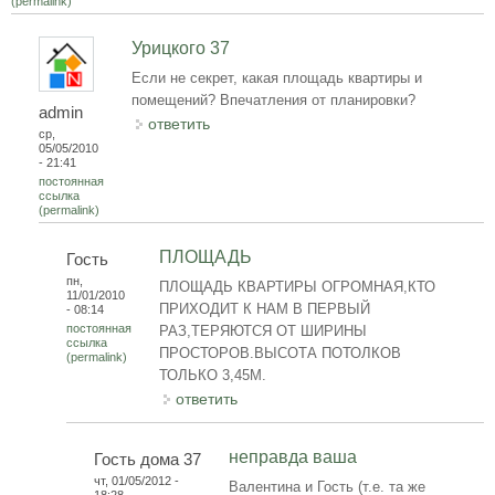
(permalink)
Урицкого 37
Если не секрет, какая площадь квартиры и
помещений? Впечатления от планировки?
admin
ответить
ср,
05/05/2010
- 21:41
постоянная
ссылка
(permalink)
ПЛОЩАДЬ
Гость
пн,
ПЛОЩАДЬ КВАРТИРЫ ОГРОМНАЯ,КТО
11/01/2010
ПРИХОДИТ К НАМ В ПЕРВЫЙ
- 08:14
постоянная
РАЗ,ТЕРЯЮТСЯ ОТ ШИРИНЫ
ссылка
ПРОСТОРОВ.ВЫСОТА ПОТОЛКОВ
(permalink)
ТОЛЬКО 3,45М.
ответить
неправда ваша
Гость дома 37
чт, 01/05/2012 -
Валентина и Гость (т.е. та же
18:28