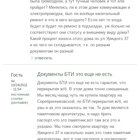
была громоздкой, а тут тучный человек и тот еле
пройдет? Менялись ли в этом доме коммуникации и
электропроводка, был ли вообще капитальный
ремонт и что в него входило? Если нет то когда
будет и будет ли ремонт в подъездах, уж больно не
соответствуют они статусу и внешнему виду дома?
Какой процент износа этого дома по ул.Урицкого 37
и из чего он складывается, т.к. по разным
документам он разный.
ответить
Документы БТИ это еще не есть
Гость
пн,
Документы БТИ это еще не есть гарантия, что
10/24/2011
перекрытия ж/б. В этом дома точно смешанные.
- 11:54
постоянная
Мы месяц назад чуть не купили квартиру на
ссылка
Серебренниковской, по БТИ перекрытия ж/б, но
(permalink)
увы и ах,это оказалось не так. Тк дом является
памятником архитектуры, и надо брать
паспорт,что это памятник,вот там все это и
указано. Мы тоже смотрели квартиру на
Урицкого 37 и насколько знаю,это тоже памятник
архитектуры, вот в том паспорте и посмотрите