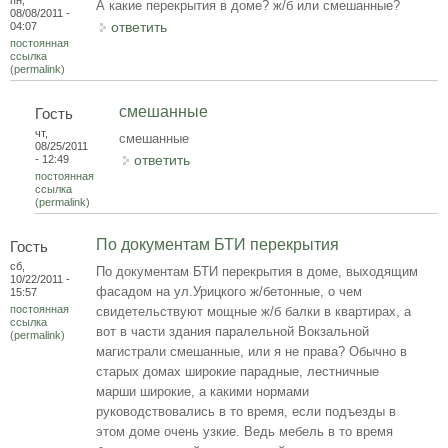
А какие перекрытия в доме? ж/б или смешанные?
08/08/2011 -
ответить
04:07
постоянная
ссылка
(permalink)
смешанные
Гость
чт,
смешанные
08/25/2011
ответить
- 12:49
постоянная
ссылка
(permalink)
По документам БТИ перекрытия
Гость
сб,
По документам БТИ перекрытия в доме, выходящим
10/22/2011 -
фасадом на ул.Урицкого ж/бетонные, о чем
15:57
постоянная
свидетельствуют мощные ж/б балки в квартирах, а
ссылка
вот в части здания паралельной Вокзальной
(permalink)
магистрали смешанные, или я не права? Обычно в
старых домах широкие парадные, лестничные
марши широкие, а какими нормами
руководствовались в то время, если подъезды в
этом доме очень узкие. Ведь мебель в то время