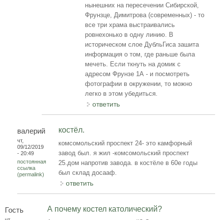
нынешних на пересечении Сибирской,
Фрунзце, Димитрова (современных) - то
все три храма выстраивались
ровнехонько в одну линию. В
историческом слое ДубльГиса зашита
информация о том, где раньше была
мечеть. Если ткнуть на домик с
адресом Фрунзе 1А - и посмотреть
фотографии в окружении, то можно
легко в этом убедиться.
ответить
костёл.
валерий
чт,
комсомольский проспект 24- это камфорный
09/12/2019
завод был. я жил -комсомольский проспект
- 20:49
постоянная
25.дом напротив завода. в костёле в 60е годы
ссылка
был склад досааф.
(permalink)
ответить
А почему костел католический?
Гость
чт,