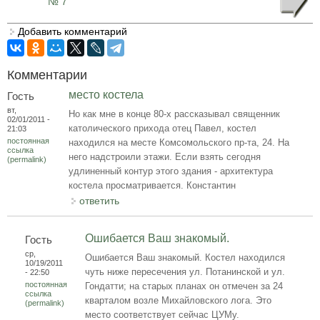
№ 7
Добавить комментарий
Комментарии
место костела
Гость
вт,
Но как мне в конце 80-х рассказывал священник
02/01/2011 -
католического прихода отец Павел, костел
21:03
постоянная
находился на месте Комсомольского пр-та, 24. На
ссылка
него надстроили этажи. Если взять сегодня
(permalink)
удлиненный контур этого здания - архитектура
костела просматривается. Константин
ответить
Ошибается Ваш знакомый.
Гость
ср,
Ошибается Ваш знакомый. Костел находился
10/19/2011
чуть ниже пересечения ул. Потанинской и ул.
- 22:50
постоянная
Гондатти; на старых планах он отмечен за 24
ссылка
кварталом возле Михайловского лога. Это
(permalink)
место соответствует сейчас ЦУМу.