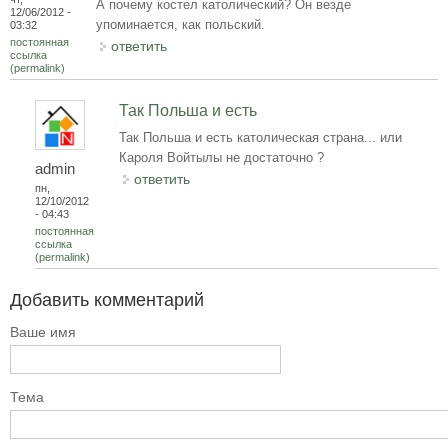
А почему костел католический? Он везде
12/06/2012 -
упоминается, как польский.
03:32
постоянная
ответить
ссылка
(permalink)
Так Польша и есть
Так Польша и есть католическая страна... или
Кароля Войтылы не достаточно ?
admin
ответить
пн,
12/10/2012
- 04:43
постоянная
ссылка
(permalink)
Добавить комментарий
Ваше имя
Тема