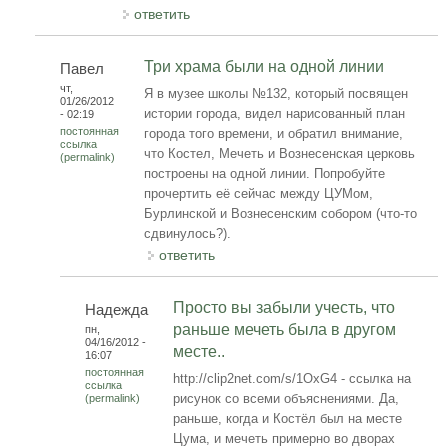
ответить
Три храма были на одной линии
Павел
чт,
Я в музее школы №132, который посвящен
01/26/2012
истории города, видел нарисованный план
- 02:19
постоянная
города того времени, и обратил внимание,
ссылка
что Костел, Мечеть и Вознесенская церковь
(permalink)
построены на одной линии. Попробуйте
прочертить её сейчас между ЦУМом,
Бурлинской и Вознесенским собором (что-то
сдвинулось?).
ответить
Просто вы забыли учесть, что
Надежда
раньше мечеть была в другом
пн,
04/16/2012 -
месте..
16:07
постоянная
http://clip2net.com/s/1OxG4 - ссылка на
ссылка
рисунок со всеми объяснениями. Да,
(permalink)
раньше, когда и Костёл был на месте
Цума, и мечеть примерно во дворах