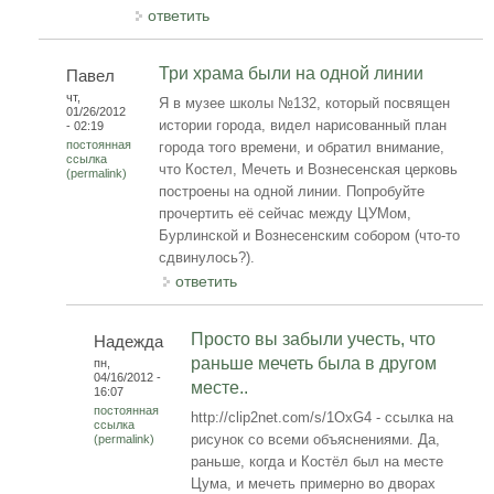
ответить
Три храма были на одной линии
Павел
чт,
Я в музее школы №132, который посвящен
01/26/2012
истории города, видел нарисованный план
- 02:19
постоянная
города того времени, и обратил внимание,
ссылка
что Костел, Мечеть и Вознесенская церковь
(permalink)
построены на одной линии. Попробуйте
прочертить её сейчас между ЦУМом,
Бурлинской и Вознесенским собором (что-то
сдвинулось?).
ответить
Просто вы забыли учесть, что
Надежда
раньше мечеть была в другом
пн,
04/16/2012 -
месте..
16:07
постоянная
http://clip2net.com/s/1OxG4 - ссылка на
ссылка
рисунок со всеми объяснениями. Да,
(permalink)
раньше, когда и Костёл был на месте
Цума, и мечеть примерно во дворах