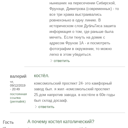
нынешних на пересечении Сибирской,
Фрунзце, Димитрова (современных) - то
все три храма выстраивались
ровнехонько в одну линию. В
историческом слое ДубльГиса зашита
информация о том, где раньше была
мечеть. Если ткнуть на домик с
адресом Фрунзе 1А - и посмотреть
фотографии в окружении, то можно
легко в этом убедиться.
ответить
костёл.
валерий
чт,
комсомольский проспект 24- это камфорный
09/12/2019
завод был. я жил -комсомольский проспект
- 20:49
постоянная
25.дом напротив завода. в костёле в 60е годы
ссылка
был склад досааф.
(permalink)
ответить
А почему костел католический?
Гость
чт,