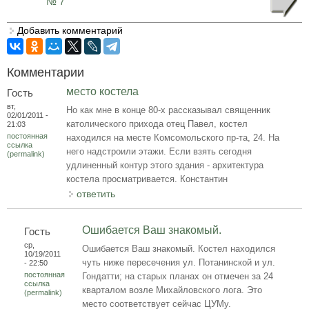
№ 7
Добавить комментарий
Комментарии
место костела
Гость
вт,
Но как мне в конце 80-х рассказывал священник
02/01/2011 -
католического прихода отец Павел, костел
21:03
постоянная
находился на месте Комсомольского пр-та, 24. На
ссылка
него надстроили этажи. Если взять сегодня
(permalink)
удлиненный контур этого здания - архитектура
костела просматривается. Константин
ответить
Ошибается Ваш знакомый.
Гость
ср,
Ошибается Ваш знакомый. Костел находился
10/19/2011
чуть ниже пересечения ул. Потанинской и ул.
- 22:50
постоянная
Гондатти; на старых планах он отмечен за 24
ссылка
кварталом возле Михайловского лога. Это
(permalink)
место соответствует сейчас ЦУМу.