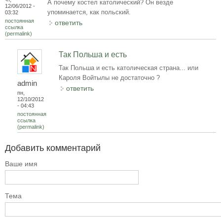
А почему костел католический? Он везде
12/06/2012 -
упоминается, как польский.
03:32
постоянная
ответить
ссылка
(permalink)
Так Польша и есть
Так Польша и есть католическая страна... или
Кароля Войтылы не достаточно ?
admin
ответить
пн,
12/10/2012
- 04:43
постоянная
ссылка
(permalink)
Добавить комментарий
Ваше имя
Тема