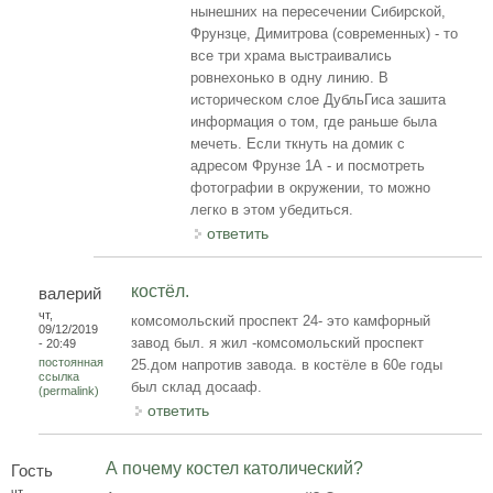
нынешних на пересечении Сибирской,
Фрунзце, Димитрова (современных) - то
все три храма выстраивались
ровнехонько в одну линию. В
историческом слое ДубльГиса зашита
информация о том, где раньше была
мечеть. Если ткнуть на домик с
адресом Фрунзе 1А - и посмотреть
фотографии в окружении, то можно
легко в этом убедиться.
ответить
костёл.
валерий
чт,
комсомольский проспект 24- это камфорный
09/12/2019
завод был. я жил -комсомольский проспект
- 20:49
постоянная
25.дом напротив завода. в костёле в 60е годы
ссылка
был склад досааф.
(permalink)
ответить
А почему костел католический?
Гость
чт,