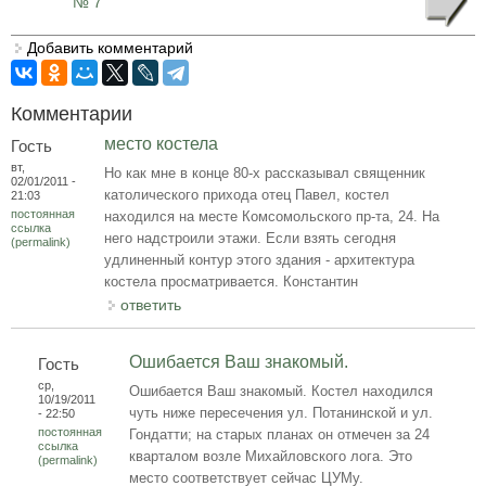
№ 7
Добавить комментарий
Комментарии
место костела
Гость
вт,
Но как мне в конце 80-х рассказывал священник
02/01/2011 -
католического прихода отец Павел, костел
21:03
постоянная
находился на месте Комсомольского пр-та, 24. На
ссылка
него надстроили этажи. Если взять сегодня
(permalink)
удлиненный контур этого здания - архитектура
костела просматривается. Константин
ответить
Ошибается Ваш знакомый.
Гость
ср,
Ошибается Ваш знакомый. Костел находился
10/19/2011
чуть ниже пересечения ул. Потанинской и ул.
- 22:50
постоянная
Гондатти; на старых планах он отмечен за 24
ссылка
кварталом возле Михайловского лога. Это
(permalink)
место соответствует сейчас ЦУМу.