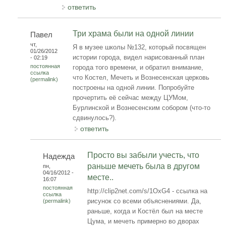
ответить
Три храма были на одной линии
Павел
чт,
Я в музее школы №132, который посвящен
01/26/2012
истории города, видел нарисованный план
- 02:19
постоянная
города того времени, и обратил внимание,
ссылка
что Костел, Мечеть и Вознесенская церковь
(permalink)
построены на одной линии. Попробуйте
прочертить её сейчас между ЦУМом,
Бурлинской и Вознесенским собором (что-то
сдвинулось?).
ответить
Просто вы забыли учесть, что
Надежда
раньше мечеть была в другом
пн,
04/16/2012 -
месте..
16:07
постоянная
http://clip2net.com/s/1OxG4 - ссылка на
ссылка
рисунок со всеми объяснениями. Да,
(permalink)
раньше, когда и Костёл был на месте
Цума, и мечеть примерно во дворах