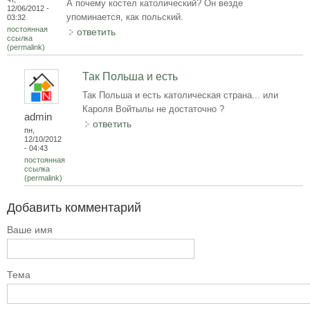
А почему костел католический? Он везде
12/06/2012 -
упоминается, как польский.
03:32
постоянная
ответить
ссылка
(permalink)
Так Польша и есть
Так Польша и есть католическая страна... или
Кароля Войтылы не достаточно ?
admin
ответить
пн,
12/10/2012
- 04:43
постоянная
ссылка
(permalink)
Добавить комментарий
Ваше имя
Тема