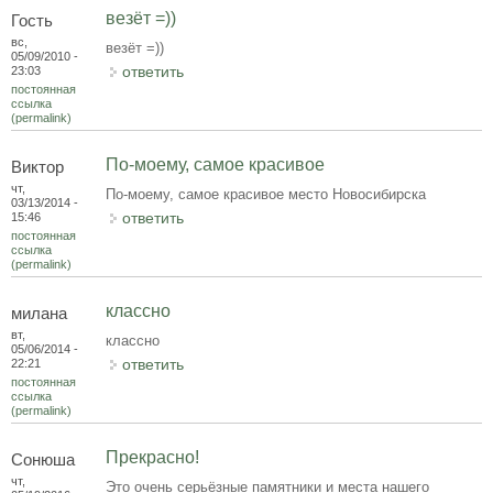
везёт =))
Гость
вс,
везёт =))
05/09/2010 -
ответить
23:03
постоянная
ссылка
(permalink)
По-моему, самое красивое
Виктор
чт,
По-моему, самое красивое место Новосибирска
03/13/2014 -
ответить
15:46
постоянная
ссылка
(permalink)
классно
милана
вт,
классно
05/06/2014 -
ответить
22:21
постоянная
ссылка
(permalink)
Прекрасно!
Сонюша
чт,
Это очень серьёзные памятники и места нашего