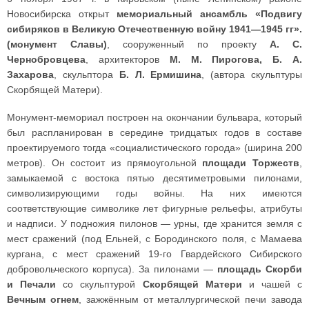
Новосибирска открыт
мемориальный ансамбль «Подвигу
сибиряков в Великую Отечественную войну 1941—1945 гг».
(монумент Славы)
, сооруженный по проекту
А. С.
Чернобровцева
, архитекторов
М. М. Пирогова, Б. А.
Захарова
, скульптора
Б. Л. Ермишина
, (автора скульптуры
Скорбящей Матери).
Монумент-мемориал построен на окончании бульвара, который
был распланирован в середине тридцатых годов в составе
проектируемого тогда «социалистического города» (ширина 200
метров). Он состоит из прямоугольной
площади Торжеств
,
замыкаемой с востока пятью десятиметровыми пилонами,
символизирующими годы войны. На них имеются
соответствующие символике лет фигурные рельефы, атрибуты
и надписи. У подножия пилонов — урны, где хранится земля с
мест сражений (под Ельней, с Бородинского поля, с Мамаева
кургана, с мест сражений 19-го Гвардейского Сибирского
добровольческого корпуса). За пилонами —
площадь Скорби
и Печали
со скульптурой
Скорбящей Матери
и чашей с
Вечным огнем
, зажжённым от металлургической печи завода