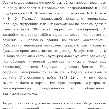
Своим существованием сквер Славы обязан нереализованному
генплану левобережья Новосибирска
, разработанного в 1931
году бригадой ВОПРА (архитекторы Д. Е. Бабенков, А. В. Власов
и Н. X. Поляков), развивавшей концепцию города-сада
(площадь внутренних зеленых насаждений по проекту должна
была составить 30% всей территории левобережья). От
застройки соцгорода 1930-х годов осталось планировочное
решение и несколько зданий (
кинотеатр «Металлист»
).
Собственно территория нынешнего сквера Славы - один из
бульваров проектировавшегося соцгорода. Вторую жизнь парку
(а тогда по большей части - пустырю) дали скульптор Александр
Чернобровцев и первый секретарь ленинского (тогда ещё
Кировского) райкома Владимир Федорович Волков. При
создании мемориального ансамбля «Подвигу сибиряков в
Великую Отечественную войну 1941—1945 гг» ими была
выиграна битва с партийными функционерами «центра» за
территориальную принадлежность этого общественно
значимого комплекса.
Территория сквера удачно включена в комплекс общественных
зданий и сооружений: к территории сквера непосредственно