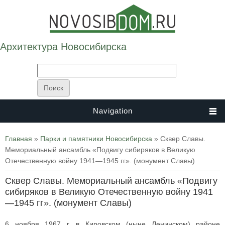
Архитектура Новосибирска
Navigation
Вы здесь
Главная
»
Парки и памятники Новосибирска
» Сквер Славы.
Мемориальный ансамбль «Подвигу сибиряков в Великую
Отечественную войну 1941—1945 гг». (монумент Славы)
Сквер Славы. Мемориальный ансамбль «Подвигу
сибиряков в Великую Отечественную войну 1941
—1945 гг». (монумент Славы)
6 ноября 1967 г. в Кировском (ныне Ленинском) районе