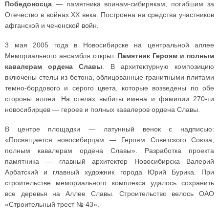
Победоносца
— памятника воинам-сибирякам, погибшим за
Отечество в войнах ХХ века. Построена на средства участников
афганской и чеченской войн.
3 мая 2005 года в Новосибирске на центральной аллее
Мемориального ансамбля открыт
Памятник Героям и полным
кавалерам ордена Славы
. В архитектурную композицию
включены стелы из бетона, облицованные гранитными плитами
темно-бордового и серого цвета, которые возведены по обе
стороны аллеи. На стелах выбиты имена и фамилии 270-ти
новосибирцев — героев и полных кавалеров ордена Славы.
В центре площадки — латунный венок с надписью:
«Посвящается новосибирцам — Героям Советского Союза,
полным кавалерам ордена Славы». Разработка проекта
памятника — главный архитектор Новосибирска Валерий
Арбатский и главный художник города Юрий Бурика. При
строительстве мемориального комплекса удалось сохранить
все деревья на Аллее Славы. Строительство велось ОАО
«Строительный трест № 43».