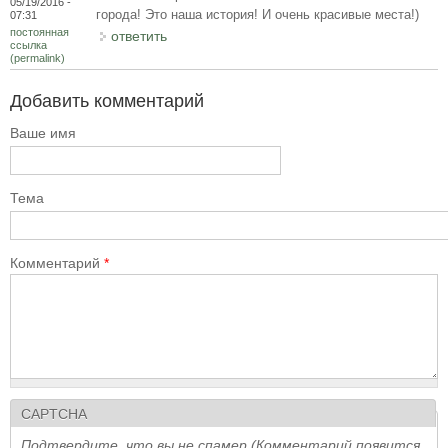
05/19/2016 -
города! Это наша история! И очень красивые места!)
07:31
постоянная
ответить
ссылка
(permalink)
Добавить комментарий
Ваше имя
Тема
Комментарий
*
CAPTCHA
Подтвердите, что вы не спамер (Комментарий появится