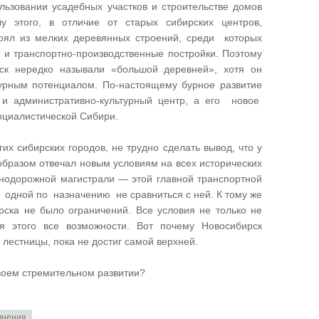
льзовании усадебных участков и строительстве домов
у этого, в отличие от старых сибирских центров,
тоял из мелких деревянных строений, среди которых
 и транспортно-производственные постройки. Поэтому
ск нередко называли «большой деревней», хотя он
турным потенциалом. По-настоящему бурное развитие
 и административно-культурный центр, а его новое
оциалистической Сибири.
х сибирских городов, не трудно сделать вывод, что у
образом отвечал новым условиям на всех исторических
знодорожной магистрали — этой главной транспортной
 одной по назначению не сравниться с ней. К тому же
рска не было ограничений. Все условия не только не
я этого все возможности. Вот почему Новосибирск
 лестницы, пока не достиг самой верхней.
своем стремительном развитии?
мнения