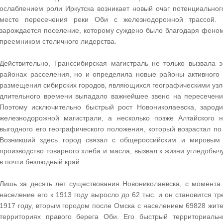
ослаблением роли Иркутска возникает новый очаг потенциально
месте пересечения реки Оби с железнодорожной трассой. 
зарождается поселение, которому суждено было благодаря феном
преемником столичного лидерства.
Действительно, Транссибирская магистраль не только вызвала 
районах расселения, но и определила новые районы активного 
размещения сибирских городов, являющихся географическими узла
длительного времени выпадало важнейшее звено на пересечени
Поэтому исключительно быстрый рост Новониколаевска, зароди
железнодорожной магистрали, а несколько позже Алтайского 
выгодного его географического положения, который возрастал п
Возникший здесь город связал с общероссийским и мировым
производство товарного хлеба и масла, вызвал к жизни угледобы
в почти безлюдный край.
Лишь за десять лет существования Новониколаевска, с момента 
население его к 1913 году выросло до 62 тыс. и он становится тр
1917 году, вторым городом после Омска с населением 69828 жит
территориях правого берега Оби. Его быстрый территориальн