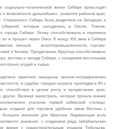
 социально-политической жизни Сибири происходят
р и возможности дальнейшего развития районов края,
 М. Сперанского Сибирь была разделена на Западную и
 губерний, которые находились в Омске, Томске,
ого города Сибири. Этому способствовала и перемена
 юг и прошел через Омск. К концу XIX века в Сибири
развитию ленской золотопромышленности, торгово-
олией и Китаем. Процветанию Иркутска способствовало
ера, востока и запада Сибири, с соседними восточными
росторных угодий и сырья.
ределило заметное смещение эконом-географических
астности, в судьбах городов сыграла прокладка в 90-х
я, способствуя в целом росту и процветанию края,
е других. Великая магистраль, которая прошла южнее
кономическое угасание первой сибирской столицы.
орые создали для торговли удобные связи Востока с
ю большое значение для Иркутска. Лидирующая роль
ративного значения, с созданием ряда забайкальских
е время с градостроительным упадком Тобольска,