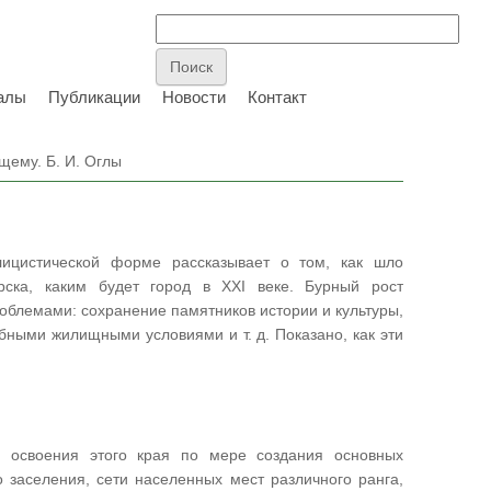
алы
Публикации
Новости
Контакт
щему. Б. И. Оглы
цистической форме рассказывает о том, как шло
рска, каким будет город в XXI веке. Бурный рост
облемами: сохранение памятников истории и культуры,
бными жилищными условиями и т. д. Показано, как эти
е освоения этого края по мере создания основных
 заселения, сети населенных мест различного ранга,