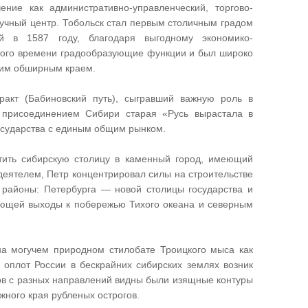
ние как административно-управленческий, торгово-
учный центр. Тобольск стал первым столичным градом
й в 1587 году, благодаря выгодному экономико-
 того времени градообразующие функции и был широко
этим обширным краем.
акт (Бабиновский путь), сыгравший важную роль в
 присоединением Сибири старая «Русь вырастала в
осударства с единым общим рынком.
тить сибирскую столицу в каменный город, имеющий
деятелем, Петр концентрировал силы на строительстве
 районы: Петербурга — новой столицы государства и
еющей выходы к побережью Тихого океана и северным
а могучем природном стилобате Троицкого мыса как
 оплот России в бескрайних сибирских землях возник
ров с разных направлений видны были изящные контуры
жного края рубленых острогов.