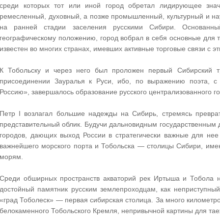
среди которых тот или иной город обретал лидирующее значе
ремесленный, духовный, а позже промышленный, культурный и на
на ранней стадии заселения русскими Сибири. Основанны
географическому положению, город вобрал в себя основные для
известен во многих странах, имевших активные торговые связи с 
К Тобольску и через него был проложен первый Сибирский тр
присоединении Зауралья к Руси, ибо, по выражению поэта, с
Россию», завершалось образование русского централизованного г
Петр I возлагал большие надежды на Сибирь, стремясь превра
представительный облик. Будучи дальновидным государственным 
городов, дающих выход России в стратегически важные для нее
важнейшего морского порта и Тобольска — столицы Сибири, им
морям.
Среди обширных пространств акваторий рек Иртыша и Тобола н
достойный памятник русским землепроходцам, как неприступный
«град Тоболеск» — первая сибирская столица. За много километ
белокаменного Тобольского Кремля, непривычной картины для тае