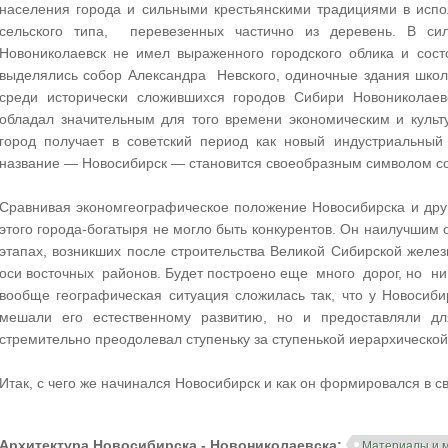
населения города и сильными крестьянскими традициями в испо
сельского типа, перевезенных частично из деревень. В сил
Новониколаевск не имел выраженного городского облика и сос
выделялись собор Александра Невского, одиночные здания школ
среди исторически сложившихся городов Сибири Новониколаев
обладал значительным для того времени экономическим и куль
город получает в советский период как новый индустриальный
название — Новосибирск — становится своеобразным символом с
Сравнивая экономгеографическое положение Новосибирска и други
этого города-богатыря не могло быть конкурентов. Он наилучшим 
этапах, возникших после строительства Великой Сибирской желе
оси восточных районов. Будет построено еще много дорог, но ни
вообще географическая ситуация сложилась так, что у Новосиби
мешали его естественному развитию, но и предоставляли дл
стремительно преодолевал ступеньку за ступенькой иерархической
Итак, с чего же начинался Новосибирск и как он формировался в 
Архитектура Новосибирска - Новониколаевска:
Материалы и 