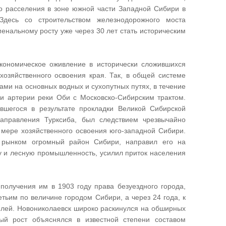
го расселения в зоне южной части Западной Сибири в
Здесь со строительством железнодорожного моста
енальному росту уже через 30 лет стать историческим
экономическое оживление в исторически сложившихся
хозяйственного освоения края. Так, в общей системе
ми на основных водных и сухопутных путях, в течение
и артерии реки Оби с Московско-Сибирским трактом.
вшегося в результате прокладки Великой Сибирской
направления Турксиба, был следствием чрезвычайно
о мере хозяйственного освоения юго-западной Сибири.
 рынком огромный район Сибири, направил его на
чу и лесную промышленность, усилил приток населения
получения им в 1903 году права безуездного города,
етьим по величине городом Сибири, а через 24 года, к
елей. Новониколаевск широко раскинулся на обширных
ый рост объяснялся в известной степени составом