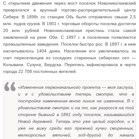
С открытием движения через мост поселок Новониколаевский
превратился в крупный торгово-распределительный центр
Сибири. В 1898г. со станции Обь было отправлено свыше 2,5
млн. пудов грузов. В 1901 г. торговые обороты поселка достигли
20 млн. рублей. Новониколаевская пристань стала самой
оживленной на реке Оби. С 1897 г. в поселении появляются
промышленные заведения. Поселок быстро рос. В 1897 г. в нем
насчитывалось 1404 дома. Население его увеличивалось за
счет переселенцев из соседних старинных сибирских сел —
Колывани, Сузуна, Бердска. Перепись зафиксировала в черте
города 22 708 постоянных жителей.
«
Изменение первоначального проекта — моя заслуга,
и я с удовольствием теперь смотрю, что в
постройке намеченная мною линия не изменена. Я с
удовольствием смотрю и на то, как разросся на той
стороне бывший в 1891 году поселок, называвшийся
Новой деревней. Теперь это уже целый городок, и я
уже не вижу среди его прежней кучки смиренных,
мелкорослых вятичей, год-другой до начала