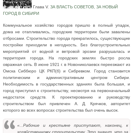
Глава V.
ЗА ВЛАСТЬ СОВЕТОВ, ЗА НОВЫЙ
ГОРОД В СИБИРИ
Коммунальное хозяйство городов пришло в полный упадок,
дома не отапливались, городские территории были завалены
отбросами. Строительство города прекратилось, существующие
постройки приходили в негодность. Без благоустроительных
мероприятий от водной и ветровой эрозии разрушалась и
территория города. На городских землях быстро росла
овражная сеть. В июне 1921 г. в Новониколаевск переезжают из
Омска Сиббюро ЦК РКП(б) и Сибревком. Город становится
политическим и административным центром Сибири.
Необходимость в государственных зданиях была большая, и
город приступил к строительству, несмотря на первоначальный
недостаток средств. К проектированию и руководству
строительством был привлечен А. Д. Крячков, авторитет
которого во всех вопросах строительства был очень высок.
«...Рабочие и крестьяне приступают, наконец, к
хозяйственному строительству. Это значит, что за