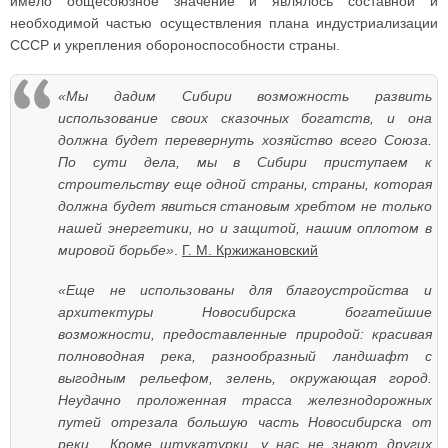
имело общесоюзное значение и являлось составной и
необходимой частью осуществления плана индустриализации
СССР и укрепления обороноспособности страны.
«Мы дадим Сибири возможность развить
использование своих сказочных богатств, и она
должна будет перевернуть хозяйство всего Союза.
По сути дела, мы в Сибири приступаем к
строительству еще одной страны, страны, которая
должна будет явиться становым хребтом не только
нашей энергетики, но и защитой, нашим оплотом в
мировой борьбе»
.
Г. М. Кржижановский
«Еще не использованы для благоустройства и
архитектуры Новосибирска богатейшие
возможности, предоставленные природой: красивая
полноводная река, разнообразный ландшафт с
выгодным рельефом, зелень, окружающая город.
Неудачно проложенная трасса железнодорожных
путей отрезала большую часть Новосибирска от
реки... Кроме штукатурки, у нас не знают других