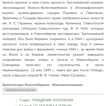
балета приняло в свои стены ценности Третьяковской галереи,
ленинградских Военно-Артиллерийского и Этнографического
музеев, музеев-дворцов городов Пушкина и Павловска,
Эрмитажа и Государственного музея изобразительных искусств
им. А. С. Пушкина, музеев Новгорода, Калинина, Севастополя
(панорама «Оборона Севастополя» худ. Ф. А. Рубо, которую
восстанавливали в Новосибирске реставраторы Третьяковской
галереи). Все было бережно сохранено, и в 1944 г. культурные
ценности стали возвращаться в свои города. Еще в самые
тяжелые дни войны с фашизмом, осенью 1942 г., во время боев
на Волге и на Кавказе, правительство решает завершить
сооружение театра оперы и балета в Новосибирске и
Совнарком включает это строительство в число
первоочередных. 12 мая 1945 г., через три дня после Победы,
театр открылся оперой М. И. Глинки «Иван Сусанин».
Архитектура Новосибирска - Новониколаевска:
Материалы и мнения
Глава I. РОЖДЕНИЕ ПОСЕЛЕНИЯ
Глава II. ОТ ПОСЕЛКА К ГОРОДУ