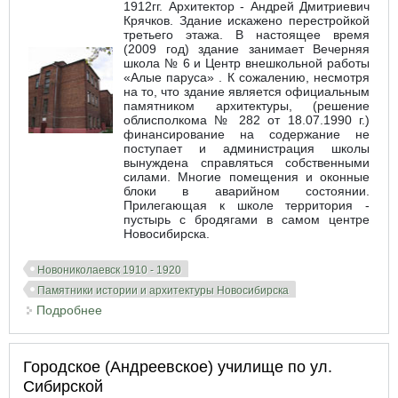
1912гг. Архитектор - Андрей Дмитриевич
Крячков. Здание искажено перестройкой
третьего этажа. В настоящее время
(2009 год) здание занимает Вечерняя
школа № 6 и Центр внешкольной работы
«Алые паруса» . К сожалению, несмотря
на то, что здание является официальным
памятником архитектуры, (решение
облисполкома № 282 от 18.07.1990 г.)
финансирование на содержание не
поступает и администрация школы
вынуждена справляться собственными
силами. Многие помещения и оконные
блоки в аварийном состоянии.
Прилегающая к школе территория -
пустырь с бродягами в самом центре
Новосибирска.
Новониколаевск 1910 - 1920
Памятники истории и архитектуры Новосибирска
Подробнее
о Школа на углу ул. Советской и ул. 1905 года
Городское (Андреевское) училище по ул.
Сибирской