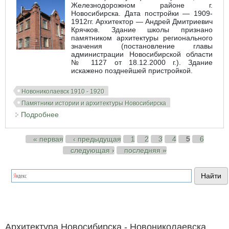
Железнодорожном районе г.
Новосибирска. Дата постройки — 1909-
1912гг. Архитектор — Андрей Дмитриевич
Крячков. Здание школы признано
памятником архитектуры регионального
значения (постановление главы
администрации Новосибирской области
№ 1127 от 18.12.2000 г.). Здание
искажено позднейшей пристройкой.
Новониколаевск 1910 - 1920
Памятники истории и архитектуры Новосибирска
Подробнее
о Городское училище по улице Октябрьской
Страницы
« первая
‹ предыдущая
1
2
3
4
5
6
следующая ›
последняя »
Архитектура Новосибирска - Новониколаевска