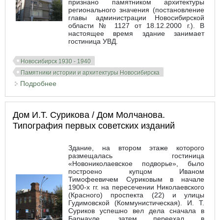
признано памятником архитектуры
регионального значения (постановление
главы администрации Новосибирской
области № 1127 от 18.12.2000 г.). В
настоящее время здание занимает
гостиница УВД.
Новосибирск 1930 - 1940
Памятники истории и архитектуры Новосибирска
Подробнее
о Дом-комбинат НКВД
Дом И.Т. Сурикова / Дом Молчанова.
Типография первых советских изданий
Здание, на втором этаже которого
размещалась гостиница
«Новониколаевское подворье», было
построено купцом Иваном
Тимофеевичем Суриковым в начале
1900-х гг. на пересечении Николаевского
(Красного) проспекта (22) и улицы
Гудимовской (Коммунистическая). И. Т.
Суриков успешно вел дела сначала в
Барнауле, затем переехал в