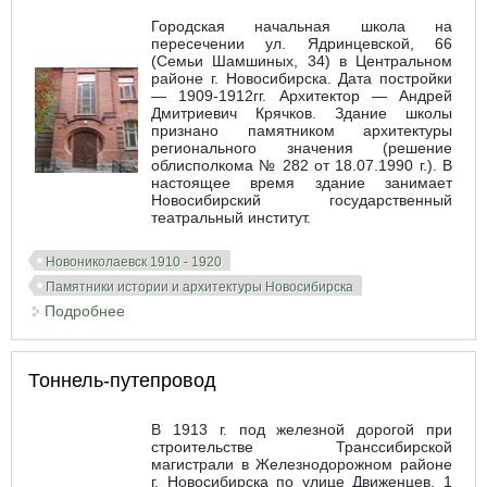
Городская начальная школа на
пересечении ул. Ядринцевской, 66
(Семьи Шамшиных, 34) в Центральном
районе г. Новосибирска. Дата постройки
— 1909-1912гг. Архитектор — Андрей
Дмитриевич Крячков. Здание школы
признано памятником архитектуры
регионального значения (решение
облисполкома № 282 от 18.07.1990 г.). В
настоящее время здание занимает
Новосибирский государственный
театральный институт.
Новониколаевск 1910 - 1920
Памятники истории и архитектуры Новосибирска
Подробнее
о Городская начальная школа по ул.
Ядринцевской (Новосибирский государственный
театральный институт)
Тоннель-путепровод
В 1913 г. под железной дорогой при
строительстве Транссибирской
магистрали в Железнодорожном районе
г. Новосибирска по улице Движенцев, 1