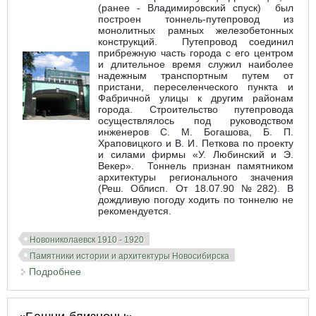
(ранее - Владимировский спуск) был
построен тоннель-путепровод из
монолитных рамных железобетонных
конструкций. Путепровод соединил
прибрежную часть города с его центром
и длительное время служил наиболее
надежным транспортным путем от
пристани, переселенческого пункта и
Фабричной улицы к другим районам
города. Строительство путепровода
осуществлялось под руководством
инженеров С. М. Богашова, Б. П.
Храповицкого и В. И. Петкова по проекту
и силами фирмы «У. Любинский и Э.
Векер». Тоннель признан памятником
архитектуры регионального значения
(Реш. Облисп. От 18.07.90 №282). В
дождливую погоду ходить по тоннелю не
рекомендуется.
Новониколаевск 1910 - 1920
Памятники истории и архитектуры Новосибирска
Подробнее
о Тоннель-путепровод