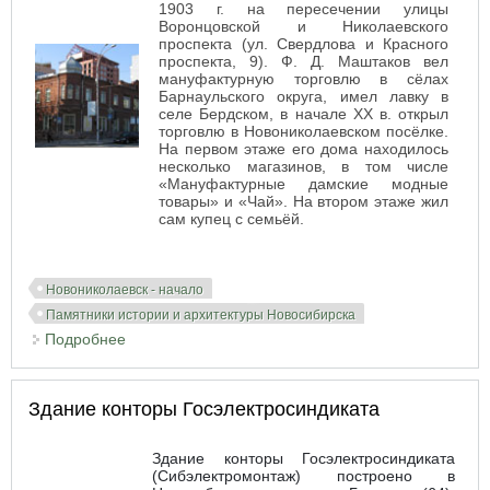
1903 г. на пересечении улицы
Воронцовской и Николаевского
проспекта (ул. Свердлова и Красного
проспекта, 9). Ф. Д. Маштаков вел
мануфактурную торговлю в сёлах
Барнаульского округа, имел лавку в
селе Бердском, в начале XX в. открыл
торговлю в Новониколаевском посёлке.
На первом этаже его дома находилось
несколько магазинов, в том числе
«Мануфактурные дамские модные
товары» и «Чай». На втором этаже жил
сам купец с семьёй.
Новониколаевск - начало
Памятники истории и архитектуры Новосибирска
Подробнее
о Дом Маштакова. Новосибирское
государственное художественное училище
Здание конторы Госэлектросиндиката
Здание конторы Госэлектросиндиката
(Сибэлектромонтаж) построено в