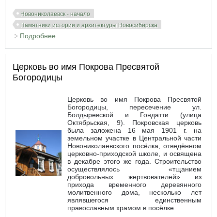
Новониколаевск - начало
Памятники истории и архитектуры Новосибирска
Подробнее
о Памятник деревянного зодчества по ул. Ленина
№ 11
Церковь во имя Покрова Пресвятой
Богородицы
Церковь во имя Покрова Пресвятой
Богородицы, пересечение ул.
Болдыревской и Гондатти (улица
Октябрьская, 9). Покровская церковь
была заложена 16 мая 1901 г. на
земельном участке в Центральной части
Новониколаевского посёлка, отведённом
церковно-приходской школе, и освящена
в декабре этого же года. Строительство
осуществлялось «тщанием
добровольных жертвователей» из
прихода временного деревянного
молитвенного дома, несколько лет
являвшегося единственным
православным храмом в посёлке.