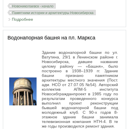
Новониколаевск - начало
Памятники истории и архитектуры Новосибирска
Подробнее
о Церковь во имя Покрова Пресвятой Богородицы
Водонапорная башня на пл. Маркса
Здание водонапорной башни по ул.
Ватутина, 29/1 в Ленинском районе г.
Новосибирска, давшее название
целому району — «Башня», было
построено в 1938–1939 гг. Здание
башни признано памятником
архитектуры местного значения (Пост.
адм. НСО от 27.07.05 №54). Авторский
коллектив АПМ-5 института
Новосибгражданпроект в 1985 году по
результатам проведенного конкурса
выполнил проект реконструкции
бывшей водонапорной башни под
молодежный клуб. С 90-х годов 8-
этажное здание башни занимала
телевизионная компания НТН-4. В те
же годы производился ремонт здания.