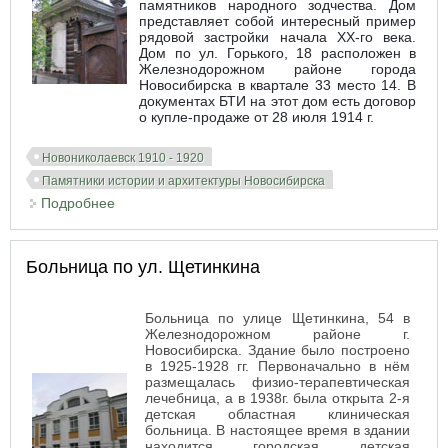
памятников народного зодчества. Дом
представляет собой интересный пример
рядовой застройки начала ХХ-го века.
Дом по ул. Горького, 18 расположен в
Железнодорожном районе города
Новосибирска в квартале 33 место 14. В
документах БТИ на этот дом есть договор
о купле-продаже от 28 июля 1914 г.
Новониколаевск 1910 - 1920
Памятники истории и архитектуры Новосибирска
Подробнее
о Памятник деревянного зодчества по ул.
Горького № 18
Больница по ул. Щетинкина
Больница по улице Щетинкина, 54 в
Железнодорожном районе г.
Новосибирска. Здание было построено
в 1925-1928 гг. Первоначально в нём
размещалась физио-терапевтическая
лечебница, а в 1938г. была открыта 2-я
детская областная клиническая
больница. В настоящее время в здании
находится городская детская