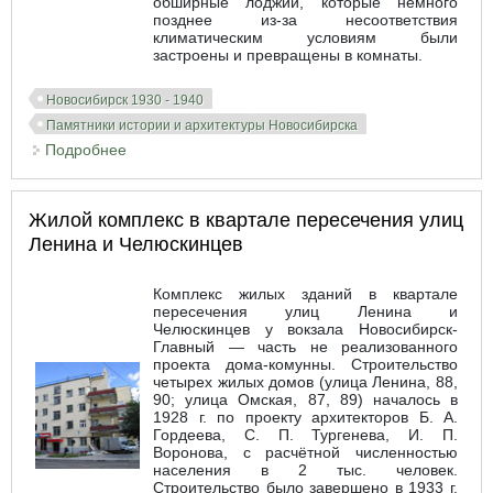
обширные лоджии, которые немного
позднее из-за несоответствия
климатическим условиям были
застроены и превращены в комнаты.
Новосибирск 1930 - 1940
Памятники истории и архитектуры Новосибирска
Подробнее
о Жилой дом Томской (Западно-Сибирской)
железной дороги
Жилой комплекс в квартале пересечения улиц
Ленина и Челюскинцев
Комплекс жилых зданий в квартале
пересечения улиц Ленина и
Челюскинцев у вокзала Новосибирск-
Главный — часть не реализованного
проекта дома-комунны. Строительство
четырех жилых домов (улица Ленина, 88,
90; улица Омская, 87, 89) началось в
1928 г. по проекту архитекторов Б. А.
Гордеева, С. П. Тургенева, И. П.
Воронова, с расчётной численностью
населения в 2 тыс. человек.
Строительство было завершено в 1933 г.