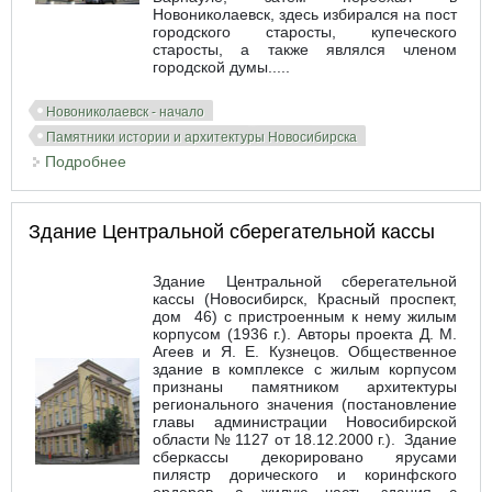
Новониколаевск, здесь избирался на пост
городского старосты, купеческого
старосты, а также являлся членом
городской думы.....
Новониколаевск - начало
Памятники истории и архитектуры Новосибирска
Подробнее
о Дом И.Т. Сурикова / Дом Молчанова.
Типография первых советских изданий
Здание Центральной сберегательной кассы
Здание Центральной сберегательной
кассы (Новосибирск, Красный проспект,
дом 46) с пристроенным к нему жилым
корпусом (1936 г.). Авторы проекта Д. М.
Агеев и Я. Е. Кузнецов. Общественное
здание в комплексе с жилым корпусом
признаны памятником архитектуры
регионального значения (постановление
главы администрации Новосибирской
области № 1127 от 18.12.2000 г.). Здание
сберкассы декорировано ярусами
пилястр дорического и коринфского