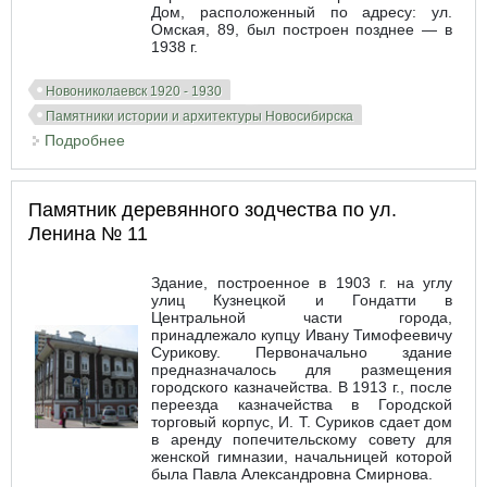
Дом, расположенный по адресу: ул.
Омская, 89, был построен позднее — в
1938 г.
Новониколаевск 1920 - 1930
Памятники истории и архитектуры Новосибирска
Подробнее
о Жилой комплекс в квартале пересечения улиц
Ленина и Челюскинцев
Памятник деревянного зодчества по ул.
Ленина № 11
Здание, построенное в 1903 г. на углу
улиц Кузнецкой и Гондатти в
Центральной части города,
принадлежало купцу Ивану Тимофеевичу
Сурикову. Первоначально здание
предназначалось для размещения
городского казначейства. В 1913 г., после
переезда казначейства в Городской
торговый корпус, И. Т. Суриков сдает дом
в аренду попечительскому совету для
женской гимназии, начальницей которой
была Павла Александровна Смирнова.