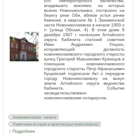
Его Императорского Величества,
владевшего землями, на которых
возник Новониколаевск, построено на
берегу реки Оби, вблизи устья речки
Каменки, в квартале № 1 Закаменской
части Новониколаевска в начале 1900-х
гг (улица Обская, 4). В этом доме 9
декабря 1907 г. начальник Алтайского
округа Кабинета статский советник
Иван Андреевич Ульрих,
исправляющий должность
новониколаевского городского старосты
купец Григорий Максимович Кузнецов и
помощник новониколаевского
городского старосты Петр Афанасьевич
Кущевский подписали Акт о передаче
городу Новониколаевску на выкуп
земли Алтайского округа ведомства
Кабинета. Событие
засвидетельствовано
новониколаевским нотариусом.
Новониколаевск - начало
Памятники истории и архитектуры Новосибирска
Подробнее
о Здание управления Томским имением