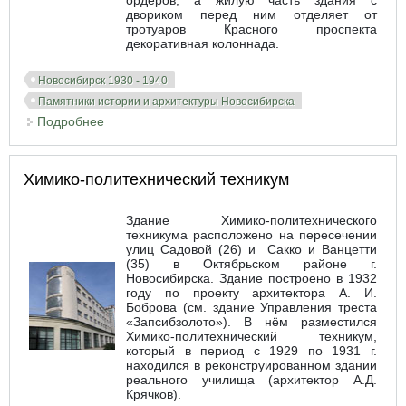
ордеров, а жилую часть здания с
двориком перед ним отделяет от
тротуаров Красного проспекта
декоративная колоннада.
Новосибирск 1930 - 1940
Памятники истории и архитектуры Новосибирска
Подробнее
о Здание Центральной сберегательной кассы
Химико-политехнический техникум
Здание Химико-политехнического
техникума расположено на пересечении
улиц Садовой (26) и Сакко и Ванцетти
(35) в Октябрьском районе г.
Новосибирска. Здание построено в 1932
году по проекту архитектора А. И.
Боброва (см. здание Управления треста
«Запсибзолото»). В нём разместился
Химико-политехнический техникум,
который в период с 1929 по 1931 г.
находился в реконструированном здании
реального училища (архитектор А.Д.
Крячков).