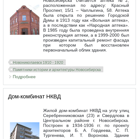
Новосибирска считается аптека №2,
расположенная по адресу: Красный
Проспект, 15/1 – Чаплыгина, 58. Аптека
была открыта по решению Городской
Думы в 1913 году как «Вольная аптека»,
а в последствии как «Народная аптека».
В 1985 году была проведена внутренняя
реконструкция аптеки, а в 1999-2000 был
произведен капитальный ремонт фасада
при котором был восстановлен
первоначальный облик здания.
Новониколаевск 1910 - 1920
Памятники истории и архитектуры Новосибирска
Подробнее
о Аптека №2. Красный пр. № 15
Дом-комбинат НКВД
Жилой дом-комбинат НКВД на углу улиц
Серебренниковская (23) и Свердлова в
Центральном районе г. Новосибирска.
Построен в 1934-1936 гг. по проекту
архитекторов Б. А. Гордеева, С. П.
Тургенева, И. Т. Воронова. Здание